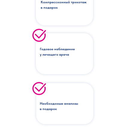
Компрессионный трикотаж
в подарок
Годовое наблюдение
у лечащего врача
Необходимые анализы
в подарок