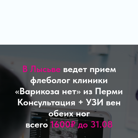
В Лысьве
ведет прием
флеболог клиники
«
Варикоза нет
»
из Перми
Консультация + УЗИ вен
обеих ног
всего
1600
₽ до 31.08