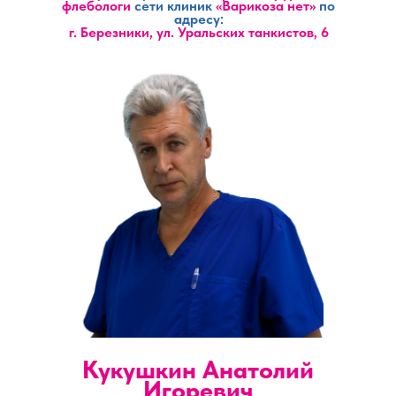
флебологи
сети клиник
«Варикоза нет»
по
адресу:
г. Березники, ул. Уральских танкистов, 6
Кукушкин Анатолий
Игоревич