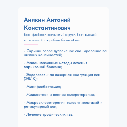
Аникин Антоний
Константинович
Врач флеболог, сосудистый хирург. Врач высшей
категории. Стаж работы более 24 лет.
- Скрининговое дуплексное сканирование вен
нижних конечностей;
- Малоинвазивные методы лечения
варикозной болезни;
- Эндовазальная лазерная коагуляция вен
(ЭВЛК);
- Минифлебэктомия;
- Жидкостная и пенная склеротерапия;
- Микросклеротерапия телеангиоэктазий и
ретикулярный вен;
- Лечение трофических язв.