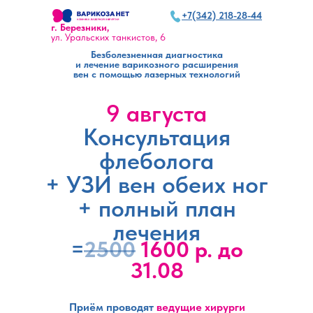
+7(342)218-28-44
+7(342) 218-28-44
г. Березники,
Запись по телефону 24/7
ул. Уральских танкистов, 6
Безболезненная диагностика
и лечение варикозного расширения
вен с помощью лазерных технологий
9 августа
Консультация
флеболога
+ УЗИ вен обеих ног
+ полный план
лечения
=
2500
1600 р
. до
31.08
Приём проводят
ведущие
хирурги